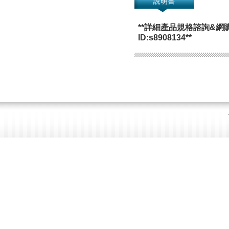
說明書
**詳細產品規格諮詢&網
ID:s8908134**