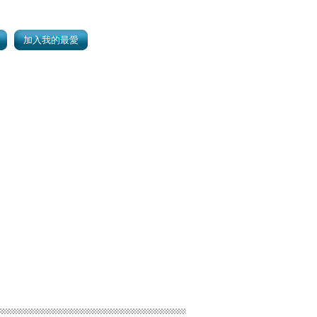
加入我的最愛