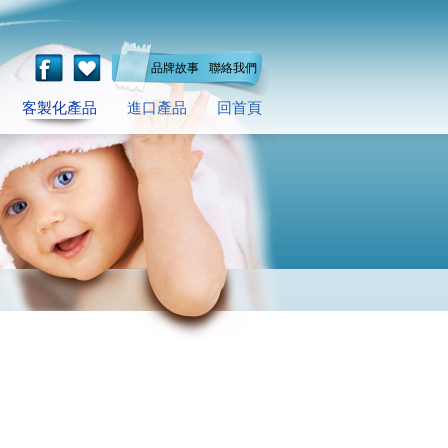
品牌故事
聯絡我們
客製化產品
進口產品
回首頁