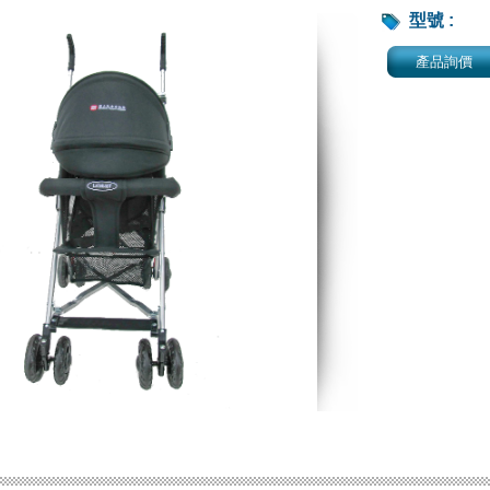
型號 :
產品詢價